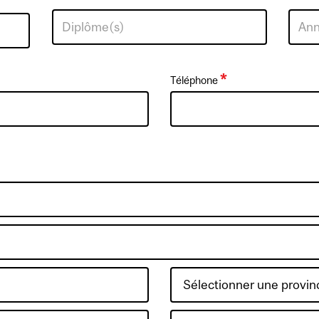
*
Téléphone
province
/
état
Pays