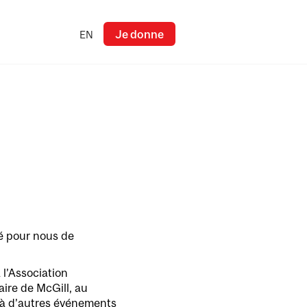
Je donne
EN
té pour nous de
 l’Association
ire de McGill, au
’à d’autres événements