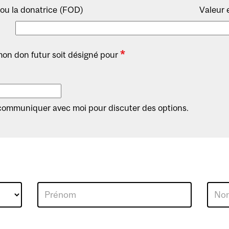
ou la donatrice (FOD)
Valeur 
*
mon don futur soit désigné pour
communiquer avec moi pour discuter des options.
Prénom
Nom
de
famille