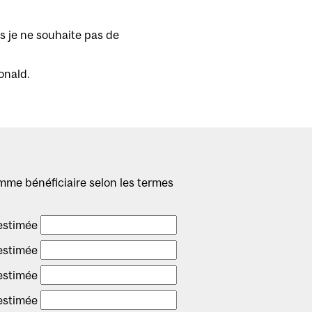
is je ne souhaite pas de
onald.
mme bénéficiaire selon les termes
estimée
estimée
estimée
estimée