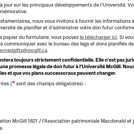
 à jour sur les principaux développements de l’Université. 
ommémorative.
stamentaires, nous vous invitons à fournir les informations 
ersité de planifier et d’administrer votre don futur confor
ie papier du formulaire, vous pouvez
le télécharger ici
. Si vo
à communiquer avec le bureau des legs et dons planifiés de 
annedgifts@mcgill.ca
.
estera toujours strictement confidentielle. Elle n’est pas ju
 une promesse légale de don futur à l’Université McGill. No
les et que vos plans successoraux peuvent changer.
*
ntes (
sont des champs obligatoires) :
ciation McGill 1821 / l’Association patrimoniale Macdonald et
e.