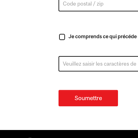
postal
/
zip
Je comprends ce qui précéde et 
Soumettre