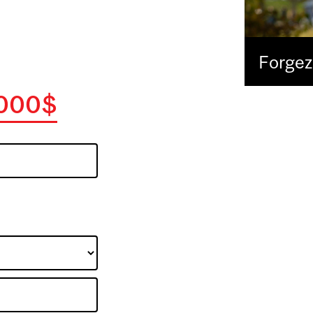
Forgez 
000$