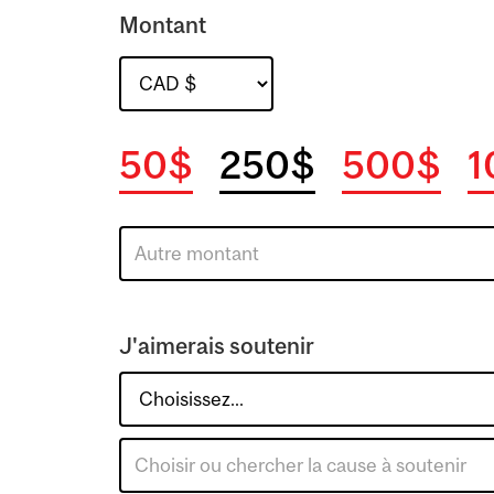
Montant
50$
250$
500$
1
J'aimerais soutenir