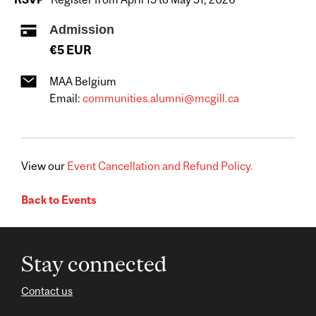
Admission
€5 EUR
MAA Belgium
Email:
communities.alumni@mcgill.ca
View our
Event Cancellation and Refund Policy.
Back to Events
Stay connected
Contact us